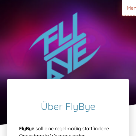
Men
Start
Acts
Openstage
Über
buchen
FlyBye
Über FlyBye
FlyBye
soll eine regelmäßig stattfindene
Openstage in Weimar werden.